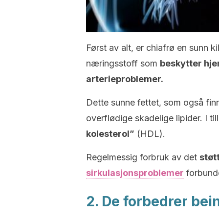
Først av alt, er chiafrø en sunn ki
næringsstoff som
beskytter hje
arterieproblemer.
Dette sunne fettet, som også finn
overflødige skadelige lipider. I ti
kolesterol”
(HDL).
Regelmessig forbruk av det
støt
sirkulasjonsproblemer
forbund
2. De forbedrer bei