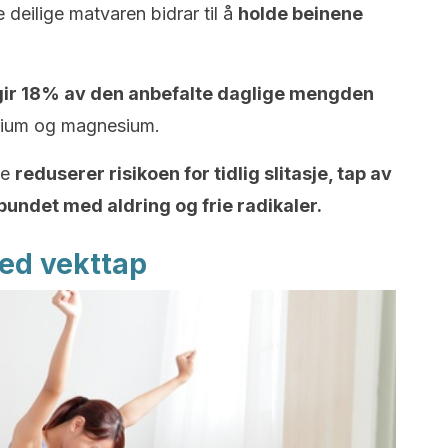
 deilige matvaren bidrar til å
holde beinene
ir 18% av den anbefalte daglige mengden
kalium og magnesium.
ne
reduserer risikoen for tidlig slitasje, tap av
undet med aldring og frie radikaler.
med vekttap