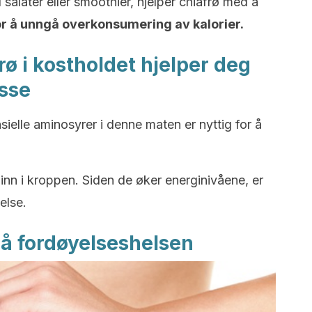
 salater eller smoothier, hjelper chiafrø med å
or å unngå overkonsumering av kalorier.
rø i kostholdet hjelper deg
sse
ielle aminosyrer i denne maten er nyttig for å
inn i kroppen. Siden de øker energinivåene, er
else.
 på fordøyelseshelsen