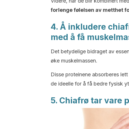
Videre, når de blir kombinert med
forlenge følelsen av metthet f
4. Å inkludere chiaf
med å få muskelma
Det betydelige bidraget av essens
øke muskelmassen.
Disse proteinene absorberes lett 
de ideelle for å få bedre fysisk yt
5. Chiafrø tar vare