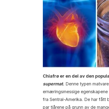
Chiafrø er en del av den popu
supermat
.
Denne typen matvarer 
ernæringsmessige egenskapene s
fra Sentral-Amerika. De har fått
par tiårene på grunn av de mange