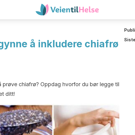
Publ
Sist
egynne å inkludere chiafrø
l å prøve chiafrø? Oppdag hvorfor du bør legge til
t ditt!