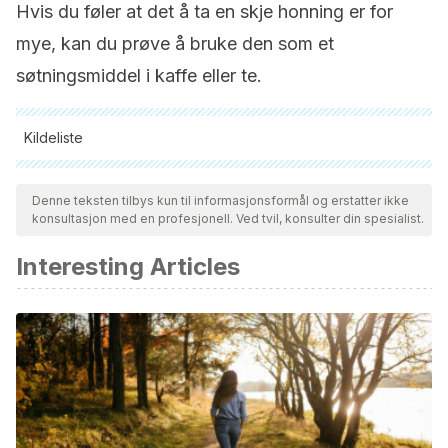
Hvis du føler at det å ta en skje honning er for
mye, kan du prøve å bruke den som et
søtningsmiddel i kaffe eller te.
Kildeliste
Alle siterte kilder ble grundig gjennomgått av teamet vårt for å
sikre deres kvalitet, pålitelighet, aktualitet og validitet.
Denne teksten tilbys kun til informasjonsformål og erstatter ikke
konsultasjon med en profesjonell. Ved tvil, konsulter din spesialist.
Bibliografien i denne artikkelen ble betraktet som pålitelig og
av akademisk eller vitenskapelig nøyaktighet.
Interesting Articles
Aparicio Vizuete, A., & Ortega Anta, R. M. (2015). Efectos
del consumo del beta-glucano de la avena sobre el
colesterol sanguíneo: una revisión. Revista Española de
Nutrición Humana y Dietética.
https://doi.org/10.14306/renhyd.20.2.183
Grundy, M. M. L., Grassby, T., Mandalari, G., Waldron, K. W.,