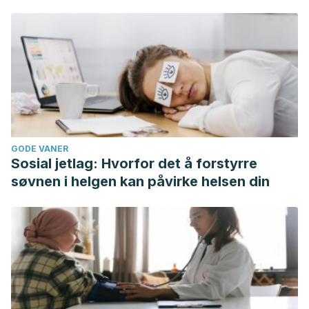
treatment with the PnKCelulitis® program.
Journal of Clinical
and Aesthetic Dermatology
.
Josefina de Peña, M. H.-P.
(2005). Lipodistrofia
ginecoide (celulitis).
Rev Cent Dermatol Pascua
.
ANDINA, S.
(n.d.). La sal que cura.
https://prama.com.ar/wp-content/uploads/sal_andina.pdf
GODE VANER
Sosial jetlag: Hvorfor det å forstyrre
søvnen i helgen kan påvirke helsen din