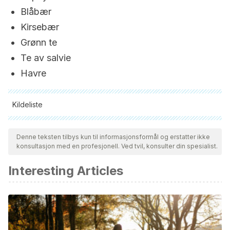
Blåbær
Kirsebær
Grønn te
Te av salvie
Havre
Kildeliste
Alle siterte kilder ble grundig gjennomgått av teamet vårt for å
sikre deres kvalitet, pålitelighet, aktualitet og validitet.
Denne teksten tilbys kun til informasjonsformål og erstatter ikke
konsultasjon med en profesjonell. Ved tvil, konsulter din spesialist.
Bibliografien i denne artikkelen ble betraktet som pålitelig og
av akademisk eller vitenskapelig nøyaktighet.
Interesting Articles
Gunderson, C.
(2012). Celulitis: definición, etiología y
manifestaciones clínicas. Revista de Enfermedades
Infecciosas En Pediatría.
Mateos, A. J. M., & Morales, M. D. M.
(2007). Celulitis