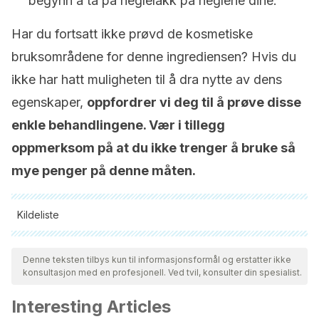
begynn å ta på neglelakk på neglene dine.
Har du fortsatt ikke prøvd de kosmetiske
bruksområdene for denne ingrediensen? Hvis du
ikke har hatt muligheten til å dra nytte av dens
egenskaper,
oppfordrer vi deg til å prøve disse
enkle behandlingene. Vær i tillegg
oppmerksom på at du ikke trenger å bruke så
mye penger på denne måten.
Kildeliste
Alle siterte kilder ble grundig gjennomgått av teamet vårt for å
sikre deres kvalitet, pålitelighet, aktualitet og validitet.
Denne teksten tilbys kun til informasjonsformål og erstatter ikke
konsultasjon med en profesjonell. Ved tvil, konsulter din spesialist.
Bibliografien i denne artikkelen ble betraktet som pålitelig og
av akademisk eller vitenskapelig nøyaktighet.
Interesting Articles
Vinegar: Medicinal Uses and Antiglycemic Effect