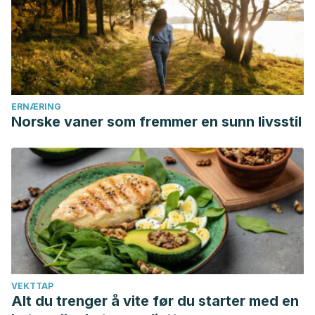
para tomar decisiones: una tarea todavía pendiente.
Revista de La Asociación Española de Neuropsiquiatría
.
https://doi.org/10.4321/s0211-57352008000200006
Karen, D. (2015). La toma de decisiones de la empresa.
Sistema de Información Para La Toma de Decisiones
.
ERNÆRING
Norske vaner som fremmer en sunn livsstil
VEKTTAP
Alt du trenger å vite før du starter med en