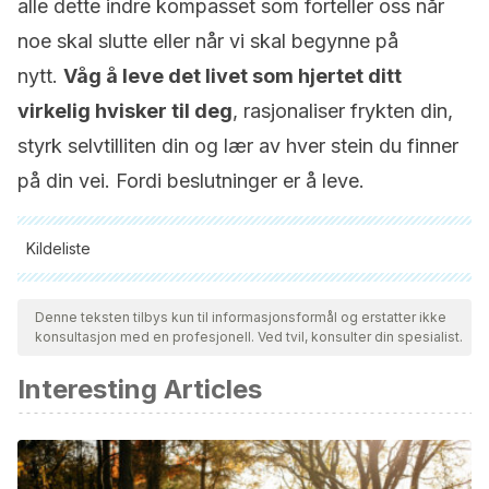
alle dette indre kompasset som forteller oss når
noe skal slutte eller når vi skal begynne på
nytt.
Våg å leve det livet som hjertet ditt
virkelig hvisker til deg
, rasjonaliser frykten din,
styrk selvtilliten din og lær av hver stein du finner
på din vei. Fordi beslutninger er å leve.
Kildeliste
Alle siterte kilder ble grundig gjennomgått av teamet vårt for å
sikre deres kvalitet, pålitelighet, aktualitet og validitet.
Denne teksten tilbys kun til informasjonsformål og erstatter ikke
konsultasjon med en profesjonell. Ved tvil, konsulter din spesialist.
Bibliografien i denne artikkelen ble betraktet som pålitelig og
av akademisk eller vitenskapelig nøyaktighet.
Interesting Articles
Lorena, M., Salazar, S., Mar, H., & Gómez, R. (2011). TOMA
DE DECISIONES.
Deval Sim Web
.
Simón-Lorda, P. (2010). La capacidad de los pacientes