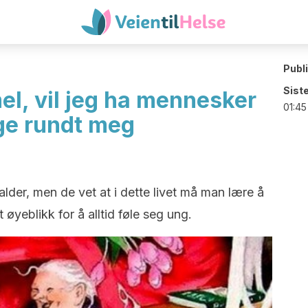
Publ
Sist
el, vil jeg ha mennesker
01:45
ge rundt meg
alder, men de vet at i dette livet må man lære å
 øyeblikk for å alltid føle seg ung.