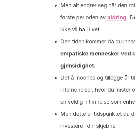
Men alt endrer seg når den r
første perioden av
aldring
.
De
ikke vil ha i livet.
Den tiden kommer da du innse
empatiske mennesker ved di
gjensidighet.
Det å modnes og tillegge år ti
interne reiser, hvor du mister 
en veldig intim reise som enh
Men dette er tidspunktet da du
investere i din skjebne.