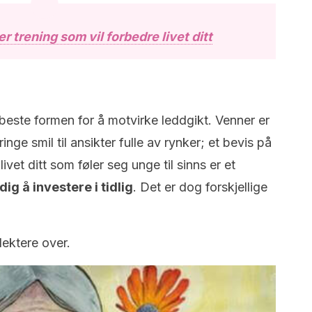
r trening som vil forbedre livet ditt
este formen for å motvirke leddgikt. V
enner er
nge smil til ansikter fulle av rynker; et bevis på
ivet ditt som føler seg unge til sinns er et
g å investere i tidlig
.
Det er dog forskjellige
lektere over.