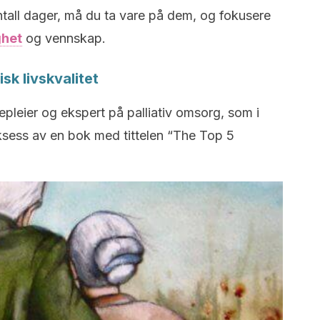
ntall dager, må du ta vare på dem, og fokusere
ghet
og vennskap.
sk livskvalitet
epleier og ekspert på palliativ omsorg, som i
ksess av en bok med tittelen “The Top 5