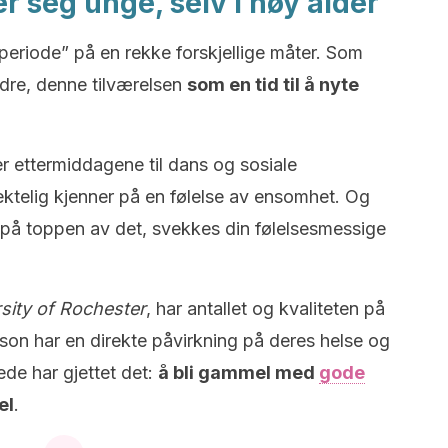
 seg unge, selv i høy alder
eriode” på en rekke forskjellige måter. Som
dre, denne tilværelsen
som en tid til å nyte
r ettermiddagene til dans og sosiale
telig kjenner på en følelse av ensomhet.
Og
r på toppen av det, svekkes din følelsesmessige
sity of Rochester
, har antallet og kvaliteten på
rson har en direkte påvirkning på deres helse og
rede har gjettet det:
å bli gammel med
gode
el
.