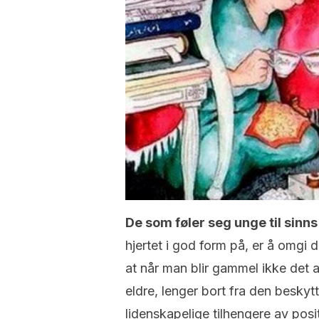
De som føler seg unge til sinns
hjertet i god form på, er å omg
at når man blir gammel ikke det a
eldre, lenger bort fra den besky
lidenskapelige tilhengere av posit