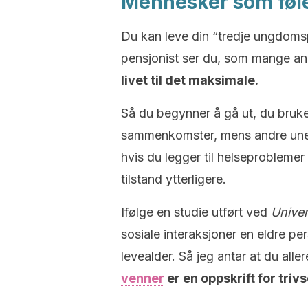
Mennesker som føler
Du kan leve din “tredje ungdomsp
pensjonist ser du, som mange an
livet til det maksimale.
Så du begynner å gå ut, du bruke
sammenkomster, mens andre unek
hvis du legger til helseprobleme
tilstand ytterligere.
Ifølge en studie utført ved
Univer
sosiale interaksjoner en eldre pe
levealder.
Så jeg antar at du alle
venner
er en oppskrift for trivs