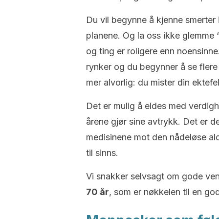
Du vil begynne å kjenne smerter i
planene.
Og la oss ikke glemme “
og ting er roligere enn noensinne
rynker og du begynner å se flere 
mer alvorlig: du mister din ektefel
Det er mulig å eldes med verdigh
årene gjør sine avtrykk.
Det er d
medisinene mot den nådeløse al
til sinns.
Vi snakker selvsagt om gode ve
70 år
, som er nøkkelen til en god