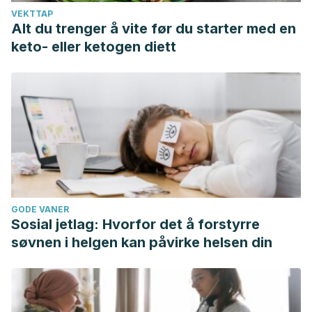
Associations between iris characteristics and personality in
VEKTTAP
Alt du trenger å vite før du starter med en
adulthood. Biological Psychology.
keto- eller ketogen diett
https://doi.org/10.1016/j.biopsycho.2007.01.007
GODE VANER
Sosial jetlag: Hvorfor det å forstyrre
søvnen i helgen kan påvirke helsen din