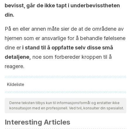
bevisst, går de ikke tapt i underbevisstheten
din.
På en eller annen måte sier de at de områdene av
hjernen som er ansvarlige for å behandle følelsene
dine er
i stand til å oppfatte selv disse små
detaljene,
noe som forbereder kroppen til å
reagere.
Kildeliste
Alle siterte kilder ble grundig gjennomgått av teamet vårt for å
sikre deres kvalitet, pålitelighet, aktualitet og validitet.
Denne teksten tilbys kun til informasjonsformål og erstatter ikke
konsultasjon med en profesjonell. Ved tvil, konsulter din spesialist.
Bibliografien i denne artikkelen ble betraktet som pålitelig og
av akademisk eller vitenskapelig nøyaktighet.
Interesting Articles
Pupil Size in Relation to Mental Activity during Simple