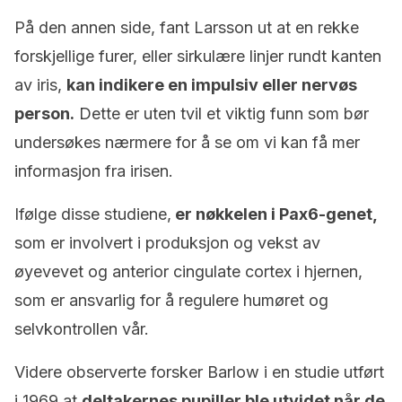
På den annen side, fant Larsson ut at en rekke
forskjellige furer, eller sirkulære linjer rundt kanten
av iris,
kan indikere en impulsiv eller nervøs
person.
Dette er uten tvil et viktig funn som bør
undersøkes nærmere for å se om vi kan få mer
informasjon fra irisen.
Ifølge disse studiene,
er nøkkelen i Pax6-genet,
som er involvert i produksjon og vekst av
øyevevet og anterior cingulate cortex i hjernen,
som er ansvarlig for å regulere humøret og
selvkontrollen vår.
Videre observerte forsker Barlow i en studie utført
i 1969 at
deltakernes pupiller ble utvidet når de