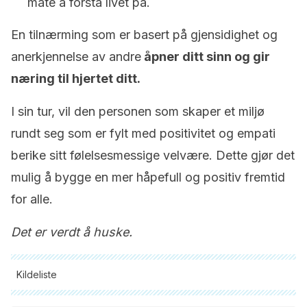
måte å forstå livet på.
En tilnærming som er basert på gjensidighet og
anerkjennelse av andre
åpner ditt sinn og gir
næring til hjertet ditt.
I sin tur, vil den personen som skaper et miljø
rundt seg som er fylt med positivitet og empati
berike sitt følelsesmessige velvære. Dette gjør det
mulig å bygge en mer håpefull og positiv fremtid
for alle.
Det er verdt å huske.
Kildeliste
Alle siterte kilder ble grundig gjennomgått av teamet vårt for å