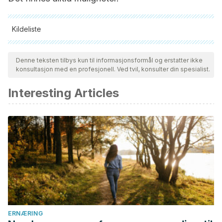
Kildeliste
Alle siterte kilder ble grundig gjennomgått av teamet vårt for å
sikre deres kvalitet, pålitelighet, aktualitet og validitet.
Denne teksten tilbys kun til informasjonsformål og erstatter ikke
konsultasjon med en profesjonell. Ved tvil, konsulter din spesialist.
Bibliografien i denne artikkelen ble betraktet som pålitelig og
av akademisk eller vitenskapelig nøyaktighet.
Interesting Articles
Sebastián-Domingo, Juan-J., & Sánchez-Sánchez, Clara.
(2018). De la flora intestinal al microbioma.
Revista Española
de Enfermedades Digestivas
,
110
(1), 51-
56. https://dx.doi.org/10.17235/reed.2017.4947/2017
Guarner, F.. (2007). Papel de la flora intestinal en la salud y
en la enfermedad.
Nutrición Hospitalaria
,
22
(Supl. 2), 14-19.
Recuperado en 11 de julio de 2022, de
http://scielo.isciii.es/scielo.php?
script=sci_arttext&pid=S0212-
ERNÆRING