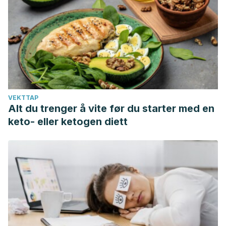
raquitismo
Osteomalacia – Síntomas y causas – Mayo Clinic. (n.d.).
Retrieved April 14, 2021, from
https://www.mayoclinic.org/es-es/diseases-
conditions/osteomalacia/symptoms-causes/syc-20355514
VEKTTAP
Alt du trenger å vite før du starter med en
keto- eller ketogen diett