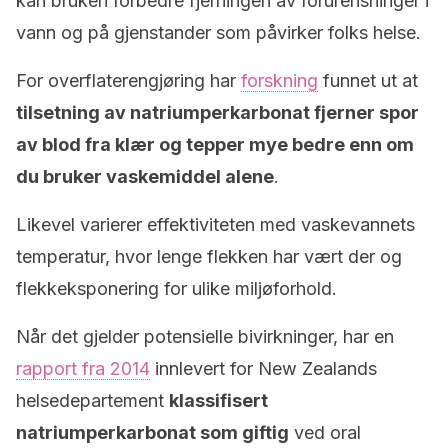
kan bruken forbedre fjerningen av forurensninger i
vann og på gjenstander som påvirker folks helse.
For overflaterengjøring har
forskning
funnet ut at
tilsetning av natriumperkarbonat fjerner spor
av blod fra klær og tepper mye bedre enn om
du bruker vaskemiddel alene
.
Likevel varierer effektiviteten med vaskevannets
temperatur, hvor lenge flekken har vært der og
flekkeksponering for ulike miljøforhold.
Når det gjelder potensielle bivirkninger, har en
rapport fra 2014
innlevert for New Zealands
helsedepartement
klassifisert
natriumperkarbonat som giftig
ved oral