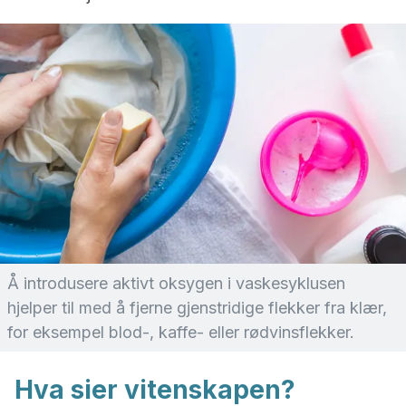
Å introdusere aktivt oksygen i vaskesyklusen
hjelper til med å fjerne gjenstridige flekker fra klær,
for eksempel blod-, kaffe- eller rødvinsflekker.
Hva sier vitenskapen?