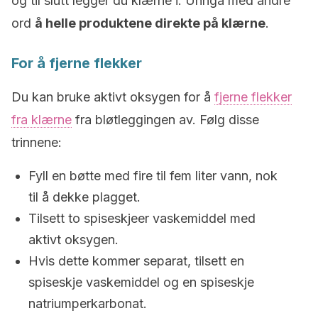
og til slutt legger du klærne i. Unngå med andre
ord
å helle produktene direkte på klærne
.
For å fjerne flekker
Du kan bruke aktivt oksygen for å
fjerne flekker
fra klærne
fra bløtleggingen av. Følg disse
trinnene:
Fyll en bøtte med fire til fem liter vann, nok
til å dekke plagget.
Tilsett to spiseskjeer vaskemiddel med
aktivt oksygen.
Hvis dette kommer separat, tilsett en
spiseskje vaskemiddel og en spiseskje
natriumperkarbonat.