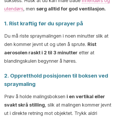
suksess. Husk at du kan male både
innendørs og
utendørs
, men
sørg alltid for god ventilasjon.
1. Rist kraftig før du sprayer på
Du må riste spraymalingen i noen minutter slik at
den kommer jevnt ut og uten å sprute.
Rist
aerosolen raskt i 2 til 3 minutter
etter at
blandingskulen begynner å høres.
2. Oppretthold posisjonen til boksen ved
spraymaling
Prøv å holde malingsboksen
i en vertikal eller
svakt skrå stilling
, slik at malingen kommer jevnt
ut i direkte retning mot objektet. Trykk aldri