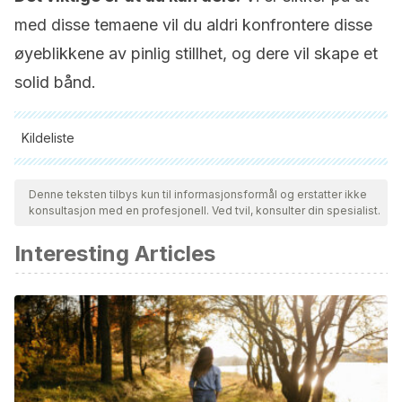
med disse temaene vil du aldri konfrontere disse
øyeblikkene av pinlig stillhet, og dere vil skape et
solid bånd.
Kildeliste
Alle siterte kilder ble grundig gjennomgått av teamet vårt for å
sikre deres kvalitet, pålitelighet, aktualitet og validitet.
Denne teksten tilbys kun til informasjonsformål og erstatter ikke
konsultasjon med en profesjonell. Ved tvil, konsulter din spesialist.
Bibliografien i denne artikkelen ble betraktet som pålitelig og
av akademisk eller vitenskapelig nøyaktighet.
Interesting Articles
Álvarez, C. (2010). Comunicación y sexualidad.
Enfermería
global
,
9
(2).
González, F., J. L. Guzón & R. Castaño-Calle (2018) La
comunicación en la pareja. Aspectos para su mejora. En
Anais VI Congresso Internacional e I Congresso Nacional de
Investigaçao em Direito Investigativo
(pp. 164–176). URI