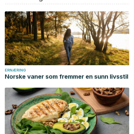
Lara, J. (2008). Reducir, Reutilizar, Reciclar. Dpto.
Universitario Para El Desarrollo Sustentable, Instituto de
Ciencias.
Real Academia Española. (2014). Reciclar.
https://doi.org/Article
Larraín, S. (2002). Ética, Vida, Sustentabilidad. In Ética,
Vida, Sustentabilidad.
ERNÆRING
Norske vaner som fremmer en sunn livsstil