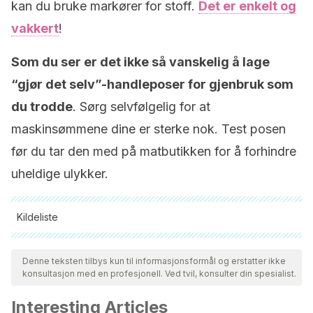
kan du bruke markører for stoff.
Det er enkelt og
vakkert
!
Som du ser er det ikke så vanskelig å lage
“gjør det selv”-handleposer for gjenbruk som
du trodde
. Sørg selvfølgelig for at
maskinsømmene dine er sterke nok. Test posen
før du tar den med på matbutikken for å forhindre
uheldige ulykker.
Kildeliste
Alle siterte kilder ble grundig gjennomgått av teamet vårt for å
sikre deres kvalitet, pålitelighet, aktualitet og validitet.
Denne teksten tilbys kun til informasjonsformål og erstatter ikke
konsultasjon med en profesjonell. Ved tvil, konsulter din spesialist.
Bibliografien i denne artikkelen ble betraktet som pålitelig og
av akademisk eller vitenskapelig nøyaktighet.
Interesting Articles