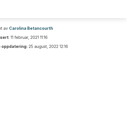
t av
Carolina Betancourth
isert
:
11 februar, 2021 11:16
e oppdatering:
25 august, 2022 12:16