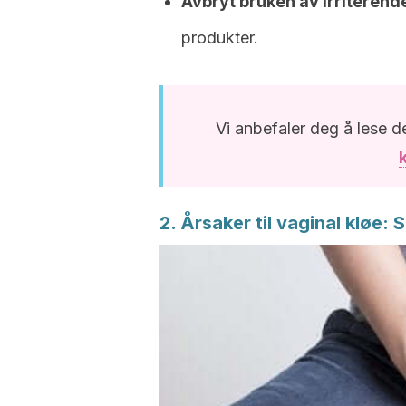
Avbryt bruken av irriterende
produkter.
Vi anbefaler deg å lese d
2. Årsaker til vaginal kløe: