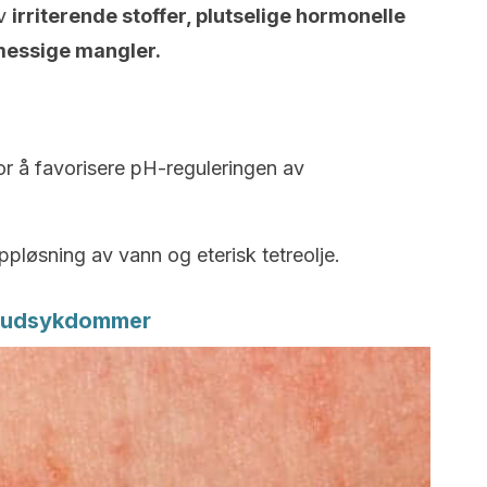
av
irriterende stoffer, plutselige hormonelle
messige mangler.
or å favorisere pH-reguleringen av
pløsning av vann og eterisk tetreolje.
: Hudsykdommer