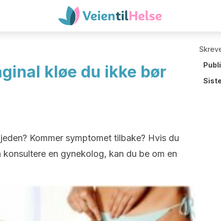
Skreve
Publ
aginal kløe du ikke bør
Sist
i skjeden? Kommer symptomet tilbake? Hvis du
l å konsultere en gynekolog, kan du be om en