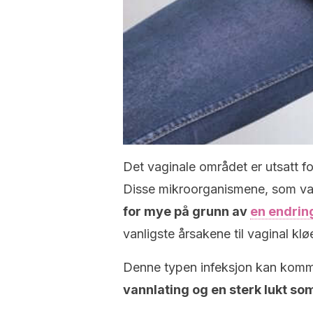
Det vaginale området er utsatt 
Disse mikroorganismene, som van
for mye på grunn av
en endrin
vanligste årsakene til vaginal klø
Denne typen infeksjon kan ko
vannlating og en sterk lukt som