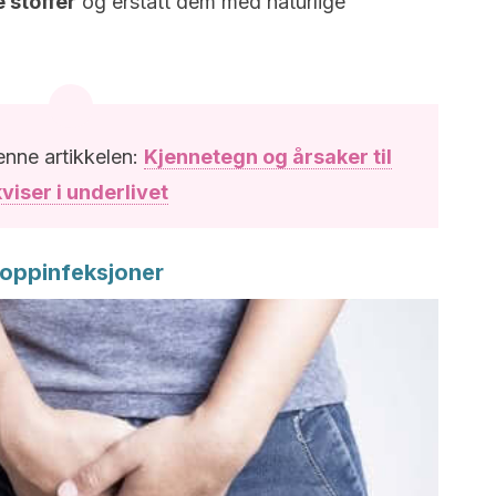
 stoffer
og erstatt dem med naturlige
enne artikkelen:
Kjennetegn og årsaker til
kviser i underlivet
 Soppinfeksjoner