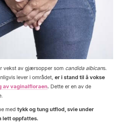
for vekst av gjærsopper som
candida albican
s.
ligvis lever i området,
er i stand til å vokse
g av vaginalfloraen
.
Dette er en av de
e.
mme med
tykk og tung utflod, svie under
 lett oppfattes.