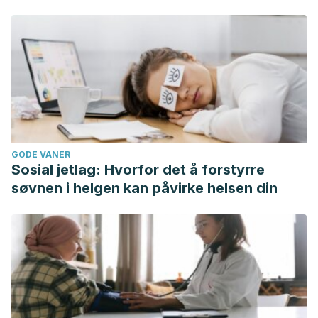
Wen, H.-J., Chen, P.-C., Chiang, T.-L., Lin, S.-J., Chuang, Y.-
L., y Guo, Y.-L. (2009) Predecir el riesgo de dermatitis
atópica infantil temprana por factores hereditarios y
ambientales. British Journal of Dermatology, 161 (5), 1166-
1172. https://doi.org/10.1111/j.1365-2133.2009.09412.x.
GODE VANER
Sosial jetlag: Hvorfor det å forstyrre
søvnen i helgen kan påvirke helsen din