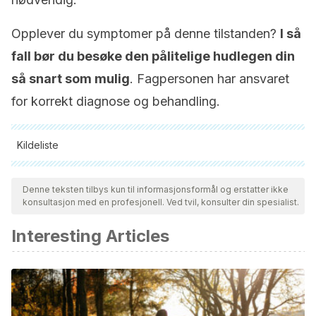
Opplever du symptomer på denne tilstanden?
I så
fall bør du besøke den pålitelige hudlegen din
så snart som mulig
. Fagpersonen har ansvaret
for korrekt diagnose og behandling.
Kildeliste
Alle siterte kilder ble grundig gjennomgått av teamet vårt for å
sikre deres kvalitet, pålitelighet, aktualitet og validitet.
Denne teksten tilbys kun til informasjonsformål og erstatter ikke
konsultasjon med en profesjonell. Ved tvil, konsulter din spesialist.
Bibliografien i denne artikkelen ble betraktet som pålitelig og
av akademisk eller vitenskapelig nøyaktighet.
Interesting Articles
Garnacho-Saucedo, G., Salido-Vallejo, R., & Moreno-
Giménez, J. C. (2013). Actualización en dermatitis atópica.
Propuesta de algoritmo de actuación. Actas Dermo-
Sifiliográficas, 104(1), 4-16.