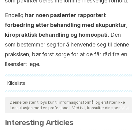
som påvirker deres mellommenneskelige forhold.
Endelig
har noen pasienter rapportert
forbedring etter behandling med akupunktur,
kiropraktisk behandling og homøopati.
Den
som bestemmer seg for å henvende seg til denne
praksisen, bør først sørge for at de får råd fra en
lisensiert lege.
Kildeliste
Alle siterte kilder ble grundig gjennomgått av teamet vårt for å
sikre deres kvalitet, pålitelighet, aktualitet og validitet.
Denne teksten tilbys kun til informasjonsformål og erstatter ikke
konsultasjon med en profesjonell. Ved tvil, konsulter din spesialist.
Bibliografien i denne artikkelen ble betraktet som pålitelig og
av akademisk eller vitenskapelig nøyaktighet.
Interesting Articles
Mease, P. J., Arnold, L. M., Bennett, R., Boonen, A., Buskila,
D., Carville, S., … Crofford, L. (2007). Fibromyalgia