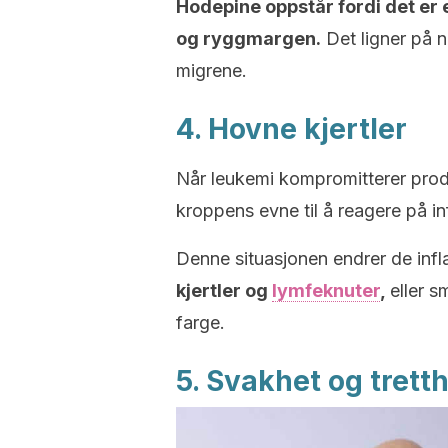
Hodepine oppstår fordi det er
og ryggmargen.
Det ligner på n
migrene.
4. Hovne kjertler
Når leukemi kompromitterer prod
kroppens evne til å reagere på in
Denne situasjonen endrer de inf
kjertler og
lymfeknuter
,
eller s
farge.
5. Svakhet og trett