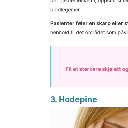
det gjelder leukemi, oppstår sme
blodlegemer.
Pasienter føler en skarp eller
henhold til det området som påvi
Få et sterkere skjelett 
3. Hodepine