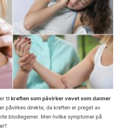
r til
kreften som påvirker vevet som danner
r påvirkes direkte, da kreften er preget av
hvite blodlegemer. Men hvilke symptomer på
er?