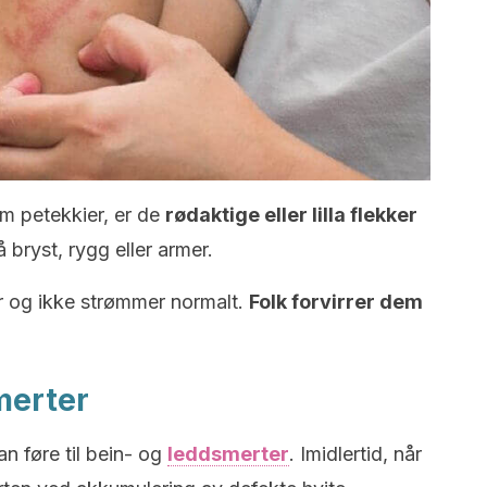
m petekkier, er de
rødaktige eller lilla flekker
 bryst, rygg eller armer.
r og ikke strømmer normalt.
Folk forvirrer dem
smerter
 føre til bein- og
leddsmerter
. Imidlertid, når