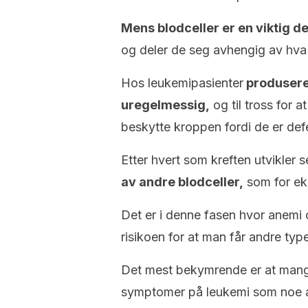
Mens blodceller er en viktig 
og deler de seg avhengig av hva
Hos leukemipasienter
produser
uregelmessig,
og til tross for 
beskytte kroppen fordi de er def
Etter hvert som kreften utvikler 
av andre blodceller,
som for eks
Det er i denne fasen hvor anemi og
risikoen for at man får andre type
Det mest bekymrende er at mange 
symptomer på leukemi som noe a