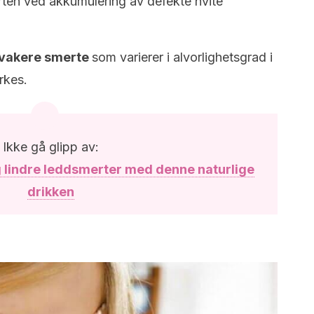
rten ved akkumulering av defekte hvite
 svakere smerte
som varierer i alvorlighetsgrad i
rkes.
Ikke gå glipp av:
og lindre leddsmerter med denne naturlige
drikken