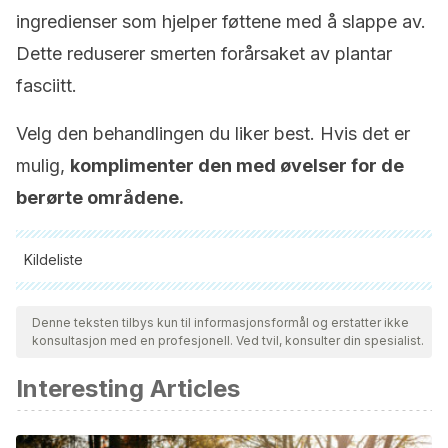
ingredienser som hjelper føttene med å slappe av.
Dette reduserer smerten forårsaket av plantar
fasciitt.
Velg den behandlingen du liker best. Hvis det er
mulig,
komplimenter den med øvelser for de
berørte områdene.
Kildeliste
Alle siterte kilder ble grundig gjennomgått av teamet vårt for å
sikre deres kvalitet, pålitelighet, aktualitet og validitet.
Denne teksten tilbys kun til informasjonsformål og erstatter ikke
konsultasjon med en profesjonell. Ved tvil, konsulter din spesialist.
Bibliografien i denne artikkelen ble betraktet som pålitelig og
av akademisk eller vitenskapelig nøyaktighet.
Interesting Articles
Mayo clinic. (n.d.). Fascitis plantar – Diagnóstico y
tratamiento. Retrieved November 13, 2018, from