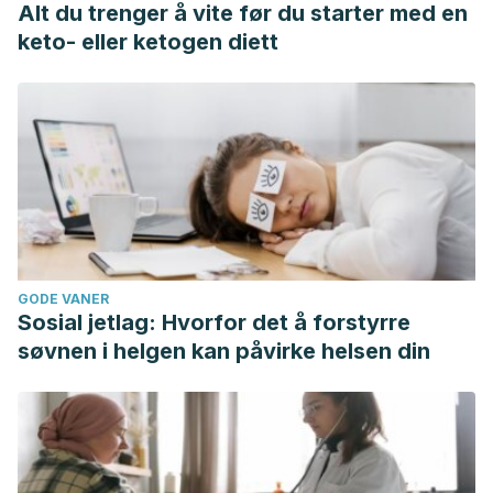
Alt du trenger å vite før du starter med en
2006-960004
keto- eller ketogen diett
Vinagre de manzana propiedades y usos. (n.d.). Retrieved
November 13, 2018, from
http://www.vinagredemanzana.es/propiedades.html
GODE VANER
Sosial jetlag: Hvorfor det å forstyrre
søvnen i helgen kan påvirke helsen din