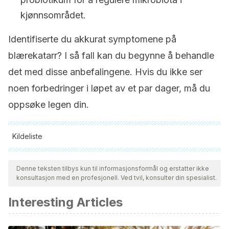
kjønnsområdet.
Identifiserte du akkurat symptomene på
blærekatarr? I så fall kan du begynne å behandle
det med disse anbefalingene. Hvis du ikke ser
noen forbedringer i løpet av et par dager, må du
oppsøke legen din.
Kildeliste
Alle siterte kilder ble grundig gjennomgått av teamet vårt for å
sikre deres kvalitet, pålitelighet, aktualitet og validitet.
Denne teksten tilbys kun til informasjonsformål og erstatter ikke
konsultasjon med en profesjonell. Ved tvil, konsulter din spesialist.
Bibliografien i denne artikkelen ble betraktet som pålitelig og
av akademisk eller vitenskapelig nøyaktighet.
Interesting Articles
Bondavalli, C., Dall’Oglio, B., Schiavon, L., Luciano, M.,
Guatelli, S., Parma, P., … De Luise, E. (2004). Interstitial