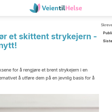
Skreve
Publ
r et skittent strykejern -
Sist
nytt!
sene for å rengjøre et brent strykejern i en
ernativet å utføre dem på en jevnlig basis for å