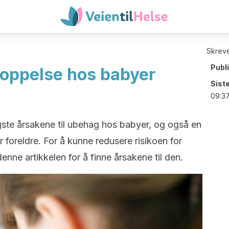
Skreve
Publ
toppelse hos babyer
Sist
09:3
gste årsakene til ubehag hos babyer, og også en
 foreldre. For å kunne redusere risikoen for
enne artikkelen for å finne årsakene til den.