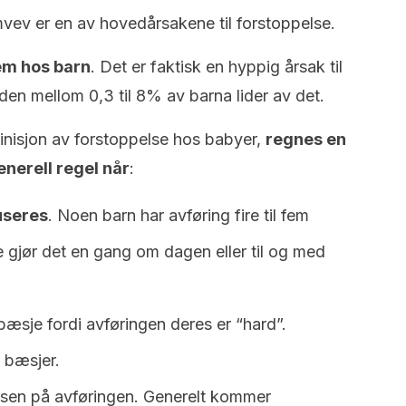
ev er en av hovedårsakene til forstoppelse.
lem hos barn
. Det er faktisk en hyppig årsak til
den mellom 0,3 til 8% av barna lider av det.
finisjon av forstoppelse hos babyer,
regnes en
nerell regel når
:
useres
. Noen barn har avføring fire til fem
gjør det en gang om dagen eller til og med
sje fordi avføringen deres er “hard”.
 bæsjer.
ensen på avføringen. Generelt kommer