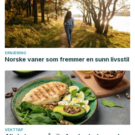
treatment of benign cervicobrachialgia of mechanical
origin. La Chirurgia Degli Organi Di Movimento.
Persson, L. C. G., & Carlsson, J. Y. (1999). Headache in
patients with neck-shoulder-arm pain of cervical radicular
origin. Headache.
https://doi.org/10.1046/j.1526-
4610.1999.3903218.x
https://www.physio-pedia.com/Cervicobrachial_Syndrome
ERNÆRING
Norske vaner som fremmer en sunn livsstil
VEKTTAP