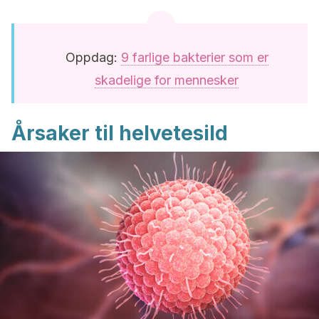
Oppdag:
9 farlige bakterier som er
skadelige for mennesker
Årsaker til helvetesild