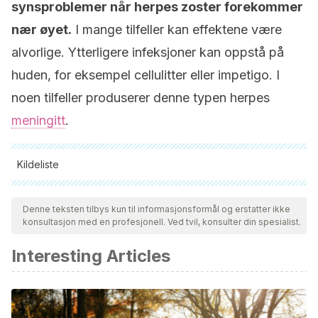
synsproblemer når herpes zoster forekommer
nær øyet.
I mange tilfeller kan effektene være
alvorlige. Ytterligere infeksjoner kan oppstå på
huden, for eksempel cellulitter eller impetigo. I
noen tilfeller produserer denne typen herpes
meningitt
.
Kildeliste
Alle siterte kilder ble grundig gjennomgått av teamet vårt for å
sikre deres kvalitet, pålitelighet, aktualitet og validitet.
Denne teksten tilbys kun til informasjonsformål og erstatter ikke
konsultasjon med en profesjonell. Ved tvil, konsulter din spesialist.
Bibliografien i denne artikkelen ble betraktet som pålitelig og
av akademisk eller vitenskapelig nøyaktighet.
Interesting Articles
Schmader, K. (2016). Herpes Zoster. Clinics in Geriatric
Medicine.
https://doi.org/10.1016/j.cger.2016.02.011
Nagel, M. A., Cohrs, R. J., & Gilden, D. (2013). Varicella