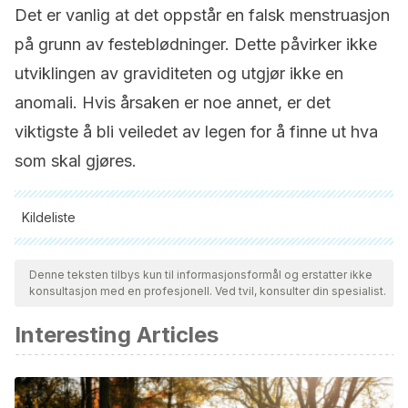
Det er vanlig at det oppstår en falsk menstruasjon
på grunn av festeblødninger. Dette påvirker ikke
utviklingen av graviditeten og utgjør ikke en
anomali. Hvis årsaken er noe annet, er det
viktigste å bli veiledet av legen for å finne ut hva
som skal gjøres.
Kildeliste
Alle siterte kilder ble grundig gjennomgått av teamet vårt for å
sikre deres kvalitet, pålitelighet, aktualitet og validitet.
Denne teksten tilbys kun til informasjonsformål og erstatter ikke
konsultasjon med en profesjonell. Ved tvil, konsulter din spesialist.
Bibliografien i denne artikkelen ble betraktet som pålitelig og
av akademisk eller vitenskapelig nøyaktighet.
Interesting Articles
Galaz-Montoya, C. I., Razo-Aguilera, G., Grether-González,
P., & Aguinaga-Ríos, M. (2015). Aspectos genéticos de la
mola hidatidiforme. Perinatología y reproducción humana,