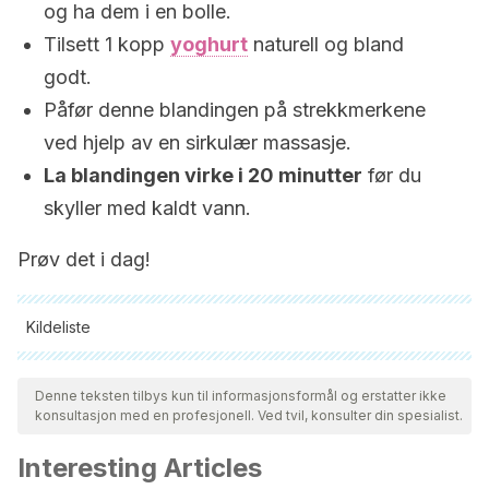
og ha dem i en bolle.
Tilsett 1 kopp
yoghurt
naturell og bland
godt.
Påfør denne blandingen på strekkmerkene
ved hjelp av en sirkulær massasje.
La blandingen virke i 20 minutter
før du
skyller med kaldt vann.
Prøv det i dag!
Kildeliste
Alle siterte kilder ble grundig gjennomgått av teamet vårt for å
sikre deres kvalitet, pålitelighet, aktualitet og validitet.
Denne teksten tilbys kun til informasjonsformål og erstatter ikke
konsultasjon med en profesjonell. Ved tvil, konsulter din spesialist.
Bibliografien i denne artikkelen ble betraktet som pålitelig og
av akademisk eller vitenskapelig nøyaktighet.
Interesting Articles
Carlos, F. C. J. (2010). Síndrome De Cushing. Revista de