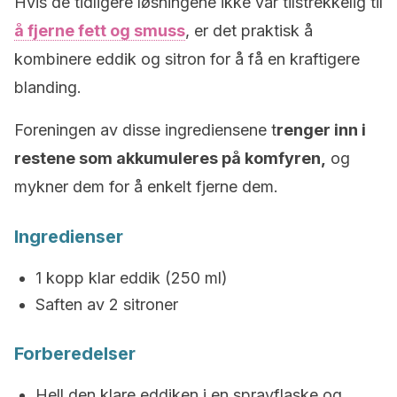
Hvis de tidligere løsningene ikke var tilstrekkelig til
å fjerne fett og smuss
, er det praktisk å
kombinere eddik og sitron for å få en kraftigere
blanding.
Foreningen av disse ingrediensene t
renger inn i
restene som akkumuleres på komfyren,
og
mykner dem for å enkelt fjerne dem.
Ingredienser
1 kopp klar eddik (250 ml)
Saften av 2 sitroner
Forberedelser
Hell den klare eddiken i en sprayflaske og