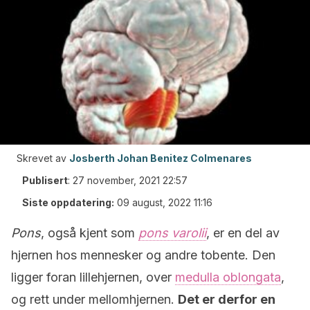
Skrevet av
Josberth Johan Benitez Colmenares
Publisert
:
27 november, 2021 22:57
Siste oppdatering:
09 august, 2022 11:16
Pons
, også kjent som
pons varolii
, er en del av
hjernen hos mennesker og andre tobente. Den
ligger foran lillehjernen, over
medulla oblongata
,
og rett under mellomhjernen.
Det er derfor en