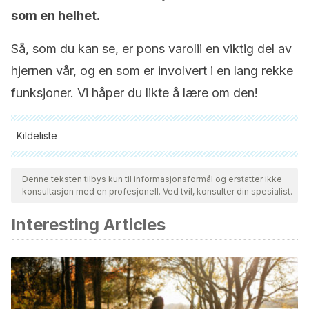
som en helhet.
Så, som du kan se, er pons varolii en viktig del av
hjernen vår, og en som er involvert i en lang rekke
funksjoner. Vi håper du likte å lære om den!
Kildeliste
Alle siterte kilder ble grundig gjennomgått av teamet vårt for å
sikre deres kvalitet, pålitelighet, aktualitet og validitet.
Denne teksten tilbys kun til informasjonsformål og erstatter ikke
konsultasjon med en profesjonell. Ved tvil, konsulter din spesialist.
Bibliografien i denne artikkelen ble betraktet som pålitelig og
av akademisk eller vitenskapelig nøyaktighet.
Interesting Articles
Zago S, et al. Costanzo Varolio (1543–1575). Disponible en:
https://link.springer.com/article/10.1007/s00415-009-5192-5.