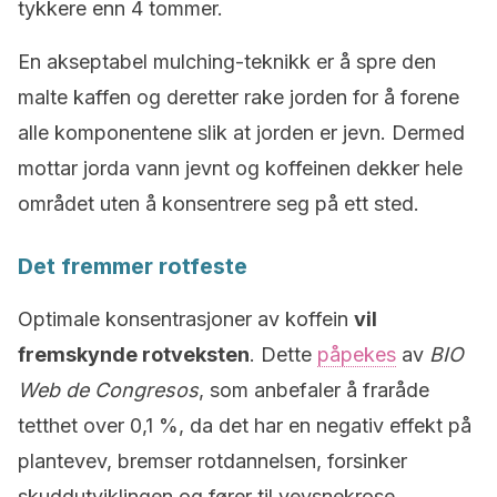
tykkere enn 4 tommer.
En akseptabel mulching-teknikk er å spre den
malte kaffen og deretter rake jorden for å forene
alle komponentene slik at jorden er jevn. Dermed
mottar jorda vann jevnt og koffeinen dekker hele
området uten å konsentrere seg på ett sted.
Det fremmer rotfeste
Optimale konsentrasjoner av koffein
vil
fremskynde rotveksten
. Dette
påpekes
av
BIO
Web de Congresos
, som anbefaler å fraråde
tetthet over 0,1 %, da det har en negativ effekt på
plantevev, bremser rotdannelsen, forsinker
skuddutviklingen og fører til vevsnekrose.