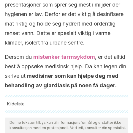
presentasjoner som sprer seg mest i miljøer der
hygienen er lav. Derfor er det viktig å desinfisere
mat riktig og holde seg hydrert med ordentlig
renset vann. Dette er spesielt viktig i varme
klimaer, isolert fra urbane sentre.
Dersom du
mistenker tarmsykdom
, er det alltid
best å oppsøke medisinsk hjelp. Da kan legen din
skrive ut
medisiner som kan hjelpe deg med
behandling av giardiasis på noen få dager.
Kildeliste
Alle siterte kilder ble grundig gjennomgått av teamet vårt for å
sikre deres kvalitet, pålitelighet, aktualitet og validitet.
Denne teksten tilbys kun til informasjonsformål og erstatter ikke
konsultasjon med en profesjonell. Ved tvil, konsulter din spesialist.
Bibliografien i denne artikkelen ble betraktet som pålitelig og