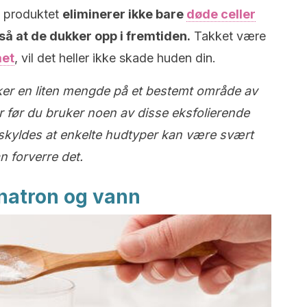
e produktet
eliminerer ikke bare
døde celler
så at de dukker opp i fremtiden.
Takket være
ået
, vil det heller ikke skade huden din.
ruker en liten mengde på et bestemt område av
ier før du bruker noen av disse eksfolierende
e skyldes at enkelte hudtyper kan være svært
 forverre det.
 natron og vann