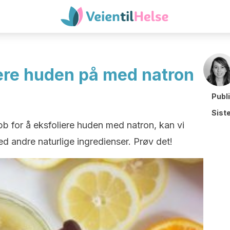
iere huden på med natron
Publ
Sist
krubb for å eksfoliere huden med natron, kan vi
d andre naturlige ingredienser. Prøv det!