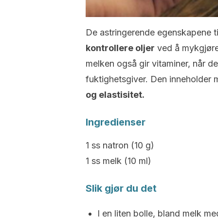
De astringerende egenskapene til 
kontrollere oljer
ved å mykgjøre 
melken også gir vitaminer, når de
fuktighetsgiver. Den inneholder
og elastisitet.
Ingredienser
1 ss natron (10 g)
1 ss melk (10 ml)
Slik gjør du det
I en liten bolle, bland melk me