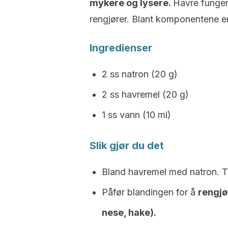
mykere og lysere.
Havre funger
rengjører. Blant komponentene er
Ingredienser
2 ss natron (20 g)
2 ss havremel (20 g)
1 ss vann (10 ml)
Slik gjør du det
Bland havremel med natron. Ti
Påfør blandingen for å
rengjø
nese, hake).