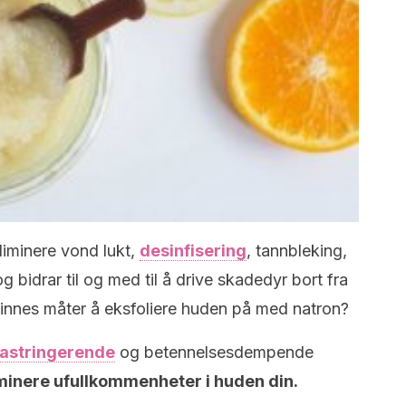
eliminere vond lukt,
desinfisering
, tannbleking,
og bidrar til og med til å drive skadedyr bort fra
finnes måter å eksfoliere huden på med natron?
astringerende
og betennelsesdempende
liminere ufullkommenheter i huden din.