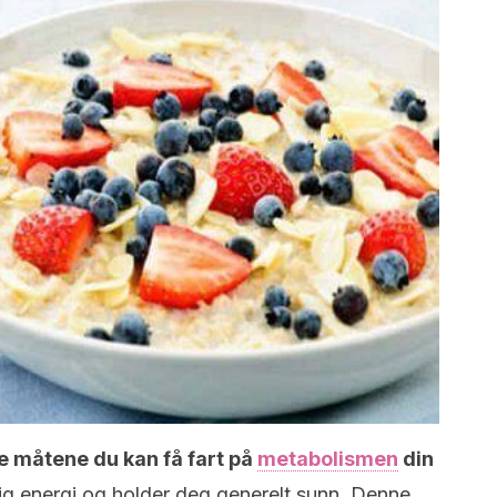
e måtene du kan få fart på
metabolismen
din
ig energi og holder deg generelt sunn. Denne