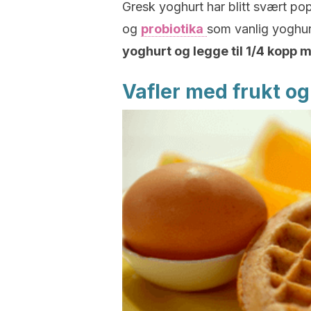
Gresk yoghurt har blitt svært po
og
probiotika
som vanlig yoghur
yoghurt og legge til 1/4 kopp m
Vafler med frukt o