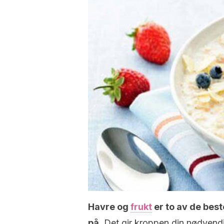
Havre og
frukt
er to av de best
på
. Det gir kroppen din nødvend