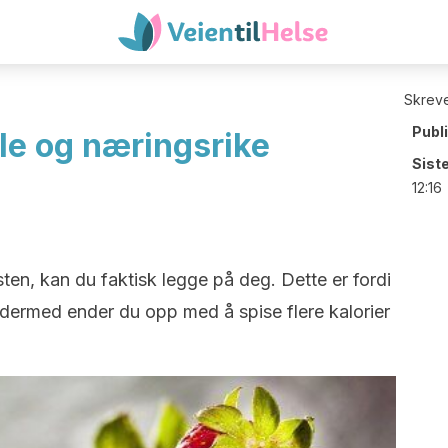
Skreve
Publ
le og næringsrike
Sist
12:16
en, kan du faktisk legge på deg. Dette er fordi
 dermed ender du opp med å spise flere kalorier