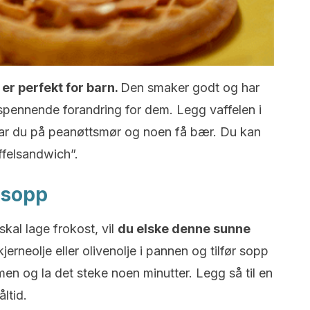
r perfekt for barn.
Den smaker godt og har
pennende forandring for dem. Legg vaffelen i
 har du på peanøttsmør og noen få bær. Du kan
ffelsandwich”.
 sopp
skal lage frokost, vil
du elske denne sunne
jerneolje eller olivenolje i pannen og tilfør sopp
men og la det steke noen minutter. Legg så til en
åltid.