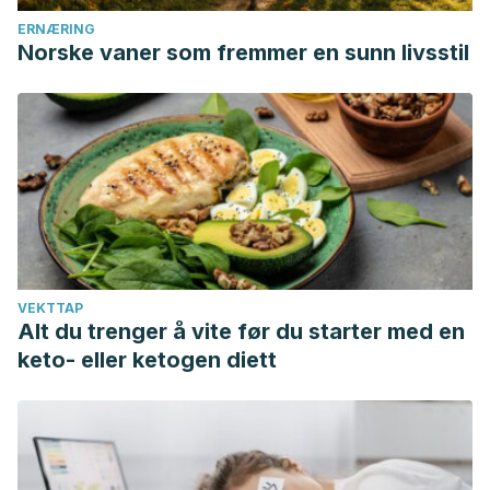
alimentación para la población española.”
Nutrición Clínica
ERNÆRING
Norske vaner som fremmer en sunn livsstil
y dietética hospitalaria
30.1 (2010): 4-14.
VEKTTAP
Alt du trenger å vite før du starter med en
keto- eller ketogen diett