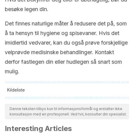
besøke legen din.
Det finnes naturlige måter å redusere det på, som
å ta hensyn til hygiene og spisevaner. Hvis det
imidlertid vedvarer, kan du også prøve forskjellige
velprøvde medisinske behandlinger. Kontakt
derfor fastlegen din eller hudlegen så snart som
mulig.
Kildeliste
Alle siterte kilder ble grundig gjennomgått av teamet vårt for å
sikre deres kvalitet, pålitelighet, aktualitet og validitet.
Denne teksten tilbys kun til informasjonsformål og erstatter ikke
konsultasjon med en profesjonell. Ved tvil, konsulter din spesialist.
Bibliografien i denne artikkelen ble betraktet som pålitelig og
av akademisk eller vitenskapelig nøyaktighet.
Interesting Articles
Acné | Temas de salud | NIAMS. (n.d.). Retrieved July 30,