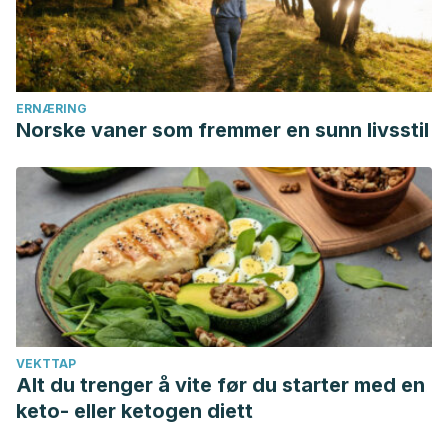
plantsjournal.com/archives/2017/vol5issue6/PartA/5-6-
7-566.pdf
ERNÆRING
M. Roshni Amalaradjou, K. Venkitanarayanan. Natural
Norske vaner som fremmer en sunn livsstil
Approaches for Controlling Urinary Tract Infections.
cdn.intechweb.org/pdfs/20575.pdf
Queenslan Health. Urinary Tract Infection.
health.qld.gov.au/__data/assets/pdf_file/0016/430405/ed-
VEKTTAP
uti.pdf
Alt du trenger å vite før du starter med en
keto- eller ketogen diett