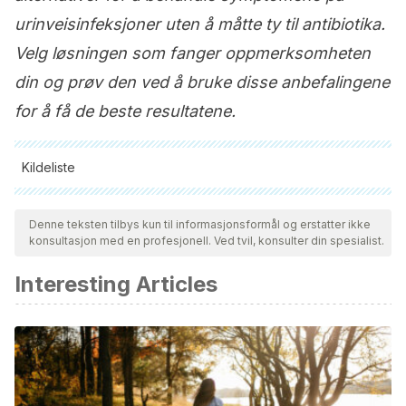
urinveisinfeksjoner uten å måtte ty til antibiotika.
Velg løsningen som fanger oppmerksomheten
din og prøv den ved å bruke disse anbefalingene
for å få de beste resultatene.
Kildeliste
Alle siterte kilder ble grundig gjennomgått av teamet vårt for å
sikre deres kvalitet, pålitelighet, aktualitet og validitet.
Denne teksten tilbys kun til informasjonsformål og erstatter ikke
konsultasjon med en profesjonell. Ved tvil, konsulter din spesialist.
Bibliografien i denne artikkelen ble betraktet som pålitelig og
av akademisk eller vitenskapelig nøyaktighet.
Interesting Articles
Sowjanya Pulipati, Puttagunta Srinivasa Babu, M Lakshmi
Narasu, Nagisetty Anusha. Journal of Medicinal Plants
Studies. An overview on urinary tract infections and
effective natural remedies. (2017).