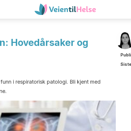
en: Hovedårsaker og
Publ
Sist
funn i respiratorisk patologi. Bli kjent med
ne.