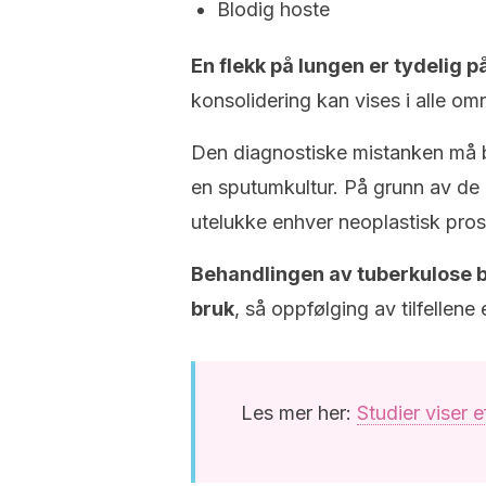
Blodig hoste
En flekk på lungen er tydelig p
konsolidering kan vises i alle om
Den diagnostiske mistanken må 
en sputumkultur. På grunn av de 
utelukke enhver neoplastisk pros
Behandlingen av tuberkulose b
bruk
, så oppfølging av tilfelle
Les mer her:
Studier viser 