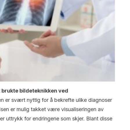
 brukte bildeteknikken ved
 er svært nyttig for å bekrefte ulike diagnoser
lsen er mulig takket være visualiseringen av
 er uttrykk for endringene som skjer. Blant disse