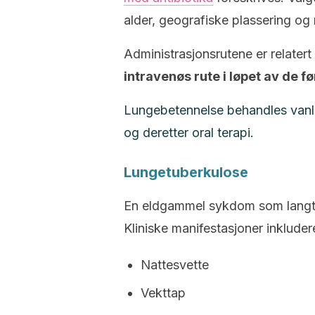
alder, geografiske plassering og
Administrasjonsrutene er relatert 
intravenøs rute i løpet av de fø
Lungebetennelse behandles vanli
og deretter oral terapi.
Lungetuberkulose
En eldgammel sykdom som langt 
Kliniske manifestasjoner inkluder
Nattesvette
Vekttap