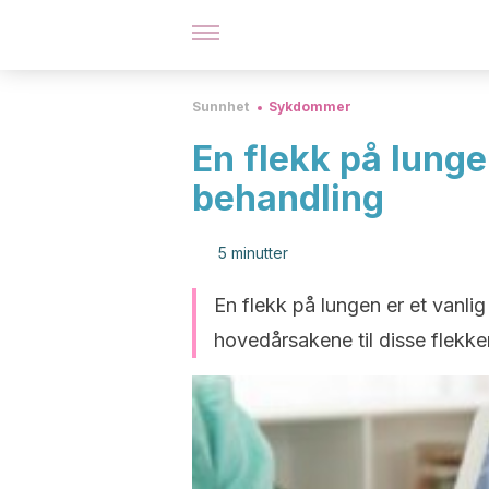
Sunnhet
Sykdommer
En flekk på lung
behandling
5 minutter
En flekk på lungen er et vanlig 
hovedårsakene til disse flekke