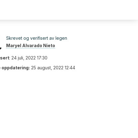
Skrevet og verifisert av legen
Maryel Alvarado Nieto
isert
:
24 juli, 2022 17:30
e oppdatering:
25 august, 2022 12:44