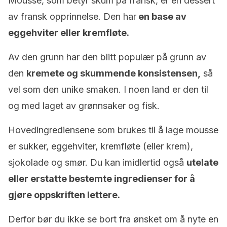
Mousse, som betyr skum på fransk, er en dessert
av fransk opprinnelse. Den har
en base av
eggehviter eller kremfløte.
Av den grunn har den blitt populær på grunn av
den
kremete og skummende konsistensen,
så
vel som den unike smaken. I noen land er den til
og med laget av grønnsaker og fisk.
Hovedingrediensene som brukes til å lage mousse
er sukker, eggehviter, kremfløte (eller krem),
sjokolade og smør. Du kan imidlertid også
utelate
eller erstatte bestemte ingredienser for å
gjøre oppskriften lettere.
Derfor bør du ikke se bort fra ønsket om å nyte en