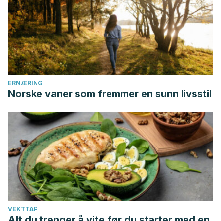
ERNÆRING
Norske vaner som fremmer en sunn livsstil
VEKTTAP
Alt du trenger å vite før du starter med en