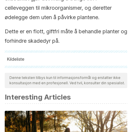
celleveggen til mikroorganismer, og deretter
ødelegge dem uten å påvirke plantene.
Dette er en flott, giftfri måte å behandle planter og
forhindre skadedyr på.
Kildeliste
Alle siterte kilder ble grundig gjennomgått av teamet vårt for å
sikre deres kvalitet, pålitelighet, aktualitet og validitet.
Denne teksten tilbys kun til informasjonsformål og erstatter ikke
konsultasjon med en profesjonell. Ved tvil, konsulter din spesialist.
Bibliografien i denne artikkelen ble betraktet som pålitelig og
av akademisk eller vitenskapelig nøyaktighet.
Interesting Articles
López Luengo, M. T. (2006)
. Tomillo: propiedades
farmacológicas e indicaciones terapéuticas. Offarm:
Farmacia y Sociedad, ISSN 0212-047X, Vol. 25, No. 1 (ENE),
2006, Págs. 74-77, 25(1), 74–77. Retrieved from