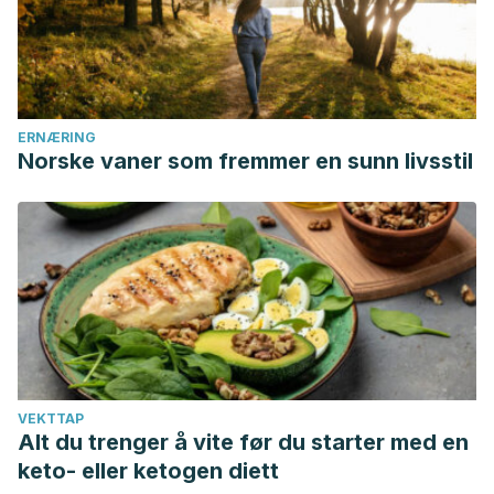
https://dialnet.unirioja.es/servlet/articulo?codigo=5324615
Botanical online. (n.d.)
. Propiedades medicinales del
tomillo. Retrieved January 10, 2019, from
https://www.botanical-online.com/medicinalstimo.htm
ERNÆRING
Norske vaner som fremmer en sunn livsstil
VEKTTAP
Alt du trenger å vite før du starter med en
keto- eller ketogen diett