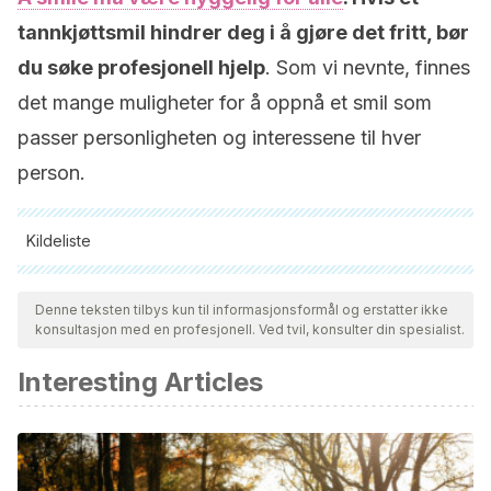
tannkjøttsmil hindrer deg i å gjøre det fritt, bør
du søke profesjonell hjelp
. Som vi nevnte, finnes
det mange muligheter for å oppnå et smil som
passer personligheten og interessene til hver
person.
Kildeliste
Alle siterte kilder ble grundig gjennomgått av teamet vårt for å
sikre deres kvalitet, pålitelighet, aktualitet og validitet.
Denne teksten tilbys kun til informasjonsformål og erstatter ikke
konsultasjon med en profesjonell. Ved tvil, konsulter din spesialist.
Bibliografien i denne artikkelen ble betraktet som pålitelig og
av akademisk eller vitenskapelig nøyaktighet.
Interesting Articles
Ogando, Mónica González, Nuno Gustavo d’Oliveira, and
Josep Mª Ustrell Torrent. “Protocolo diagnóstico de la
sonrisa gingival.”
Revista Española de Ortodoncia
47.3