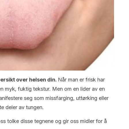
rsikt over helsen din.
Når man er frisk har
en myk, fuktig tekstur. Men om en lider av en
nifestere seg som missfarging, uttørking eller
e deler av tungen.
oss tolke disse tegnene og gir oss midler for å