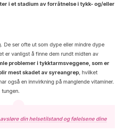
er i et stadium av forråtnelse i tykk- og/eller
g. De ser ofte ut som dype eller mindre dype
det er vanligst å finne dem rundt midten av
le problemer i tykktarmsveggene,
som er
lir mest skadet av syreangrep
, hvilket
 har også en innvirkning på manglende vitaminer.
 tungen.
avsløre din helsetilstand og følelsene dine