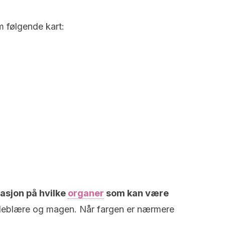
m følgende kart:
asjon på hvilke
organer
som kan være
alleblære og magen. Når fargen er nærmere