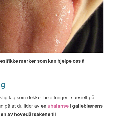
pesifikke merker som kan hjelpe oss å
.
gg
aktig lag som dekker hele tungen, spesielt på
gn på at du lider av
en
ubalanse
i galleblærens
r en av hovedårsakene til