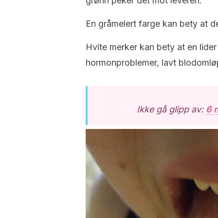
grønn peker det mot leveren.
En gråmelert farge kan bety at de
Hvite merker kan bety at en lider 
hormonproblemer, lavt blodomløp,
Ikke gå glipp av:
6 n