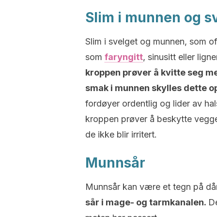
Slim i munnen og s
Slim i svelget og munnen, som oft
som
faryngitt
, sinusitt eller lig
kroppen prøver å kvitte seg me
smak i munnen skylles dette o
fordøyer ordentlig og lider av hal
kroppen prøver å beskytte vegge
de ikke blir irritert.
Munnsår
Munnsår kan være et tegn på dår
sår i
mage- og tarmkanalen.
De