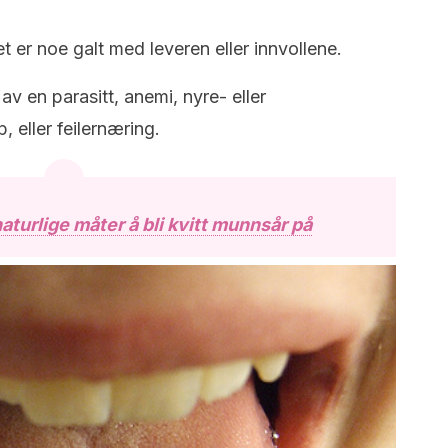
t er noe galt med leveren eller innvollene.
av en parasitt, anemi, nyre- eller
 eller feilernæring.
aturlige måter å bli kvitt munnsår på