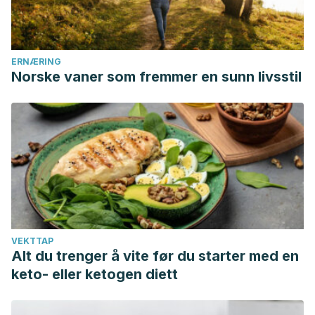
Mahdi, F. (2014). The role of Vitamin E in human health and
some diseases. Sultan Qaboos University Medical Journal.
Traber, M. G., & Atkinson, J. (2007). Vitamin E, antioxidant
and nothing more. Free Radical Biology and Medicine.
ERNÆRING
Norske vaner som fremmer en sunn livsstil
https://doi.org/10.1016/j.freeradbiomed.2007.03.024
VEKTTAP
Alt du trenger å vite før du starter med en
keto- eller ketogen diett