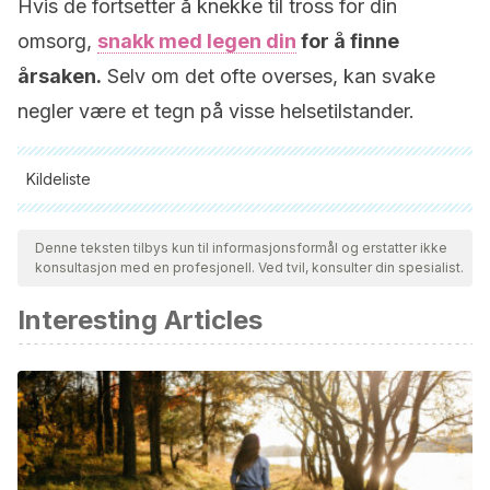
Hvis de fortsetter å knekke til tross for din
omsorg,
snakk med legen din
for å finne
årsaken.
Selv om det ofte overses, kan svake
negler være et tegn på visse helsetilstander.
Kildeliste
Alle siterte kilder ble grundig gjennomgått av teamet vårt for å
sikre deres kvalitet, pålitelighet, aktualitet og validitet.
Denne teksten tilbys kun til informasjonsformål og erstatter ikke
konsultasjon med en profesjonell. Ved tvil, konsulter din spesialist.
Bibliografien i denne artikkelen ble betraktet som pålitelig og
av akademisk eller vitenskapelig nøyaktighet.
Interesting Articles
Gruhlke, M., Nicco, C., Batteux, F., & Slusarenko, A. (2016).
The Effects of Allicin, a Reactive Sulfur Species from Garlic,
on a Selection of Mammalian Cell Lines. Antioxidants.
https://doi.org/10.3390/antiox6010001
Rizvi, S., Raza, S. T., Ahmed, F., Ahmad, A., Abbas, S., &