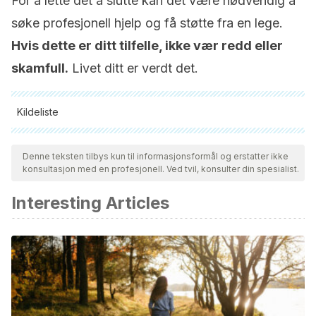
For å lette det å slutte kan det være nødvendig å
søke profesjonell hjelp og få støtte fra en lege.
Hvis dette er ditt tilfelle, ikke vær redd eller
skamfull.
Livet ditt er verdt det.
Kildeliste
Alle siterte kilder ble grundig gjennomgått av teamet vårt for å
sikre deres kvalitet, pålitelighet, aktualitet og validitet.
Denne teksten tilbys kun til informasjonsformål og erstatter ikke
konsultasjon med en profesjonell. Ved tvil, konsulter din spesialist.
Bibliografien i denne artikkelen ble betraktet som pålitelig og
av akademisk eller vitenskapelig nøyaktighet.
Interesting Articles
NIDA. 2020, Junio 2. ¿La nicotina es adictiva? Retrieved
from https://www.drugabuse.gov/es/publicaciones/serie-
de-reportes/adiccion-al-tabaco/es-adictiva-la-nicotina en
2021, April 6
WHO global report on trends in prevalence of tobacco use
2000-2025, third edition. 2018.