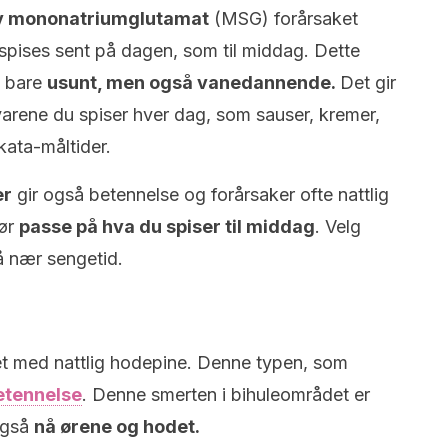
av mononatriumglutamat
(MSG) forårsaket
spises sent på dagen, som til middag. Dette
e bare
usunt, men også vanedannende.
Det gir
arene du spiser hver dag, som sauser, kremer,
kata-måltider.
er
gir også betennelse og forårsaker ofte nattlig
bør
passe på hva du spiser til middag
. Velg
å nær sengetid.
t med nattlig hodepine. Denne typen, som
etennelse
. Denne smerten i bihuleområdet er
også
nå ørene og hodet.