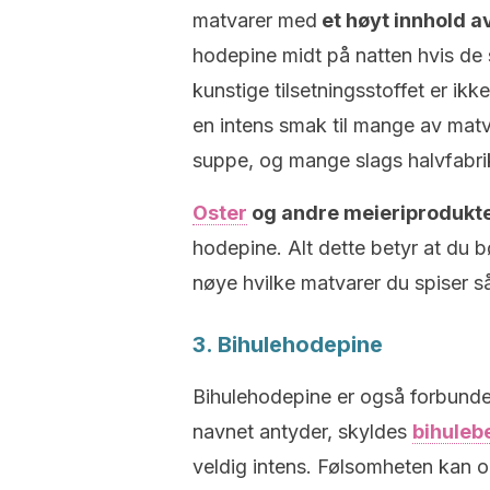
matvarer med
et høyt innhold 
hodepine midt på natten hvis de 
kunstige tilsetningsstoffet er ikk
en intens smak til mange av matv
suppe, og mange slags halvfabri
Oster
og andre meieriprodukt
hodepine. Alt dette betyr at du 
nøye hvilke matvarer du spiser s
3. Bihulehodepine
Bihulehodepine er også forbunde
navnet antyder, skyldes
bihuleb
veldig intens. Følsomheten kan 