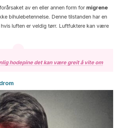
forårsaket av en eller annen form for
migrene
ikke bihulebetennelse. Denne tilstanden har en
n hvis luften er veldig tørr. Luftfuktere kan være
anlig hodepine det kan være greit å vite om
ndrom