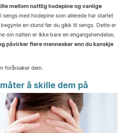
kille mellom nattlig hodepine og vanlige
l sengs med hodepine som allerede har startet
begynte en stund før du gikk til sengs. Dette er
ine om natten er ikke bare en engangshendelse;
 og påvirker flere mennesker enn du kanskje
som forårsaker dem.
 måter å skille dem på