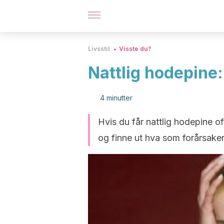
Livsstil
Visste du?
Nattlig hodepine:
4 minutter
Hvis du får nattlig hodepine o
og finne ut hva som forårsake