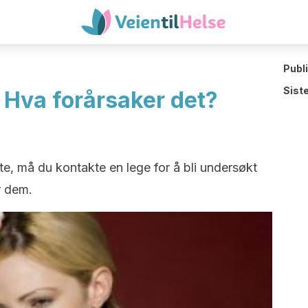
Publ
Sist
 Hva forårsaker det?
fte, må du kontakte en lege for å bli undersøkt
r dem.