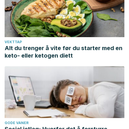
review.”
Más Vita
1.1 (2019): 30-36.
Santoro, N., & Clain, E. Sangrado uterino anormal en la
perimenopausia.
VEKTTAP
Alt du trenger å vite før du starter med en
keto- eller ketogen diett
GODE VANER