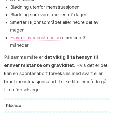
Blødning utenfor menstruasjonen
Blødning som varer mer enn 7 dager
Smerter i kjønnsområdet eller nedre del av
magen
Fravær av menstruasjon
i mer enn 3
måneder
På samme måte er
det viktig å ta hensyn til
enhver mistanke om graviditet
. Hvis det er det,
kan en spontanabort forveksles med svart eller
brunt menstruasjonsblod. I slike tilfeller må du gå
til en fødselslege.
Kildeliste
Alle siterte kilder ble grundig gjennomgått av teamet vårt for å