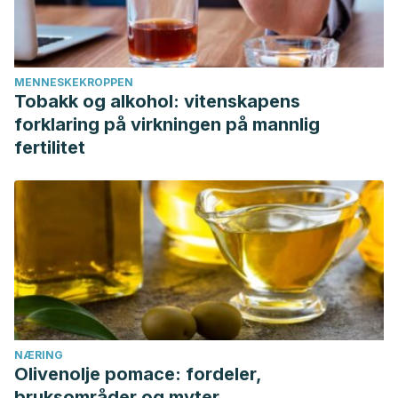
MENNESKEKROPPEN
Tobakk og alkohol: vitenskapens
forklaring på virkningen på mannlig
fertilitet
NÆRING
Olivenolje pomace: fordeler,
bruksområder og myter