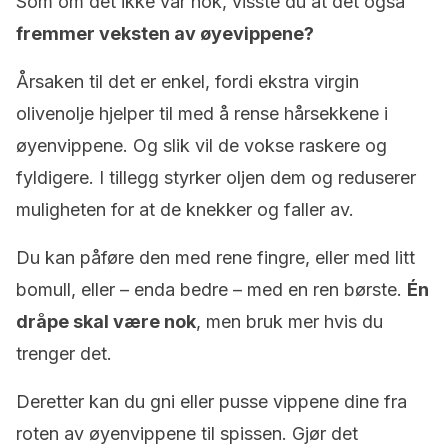
Som om det ikke var nok, visste du at det også
fremmer veksten av øyevippene?
Årsaken til det er enkel, fordi ekstra virgin
olivenolje hjelper til med å rense hårsekkene i
øyenvippene. Og slik vil de vokse raskere og
fyldigere. I tillegg styrker oljen dem og reduserer
muligheten for at de knekker og faller av.
Du kan påføre den med rene fingre, eller med litt
bomull, eller – enda bedre – med en ren børste.
Én
dråpe skal være nok
, men bruk mer hvis du
trenger det.
Deretter kan du gni eller pusse vippene dine fra
roten av øyenvippene til spissen. Gjør det