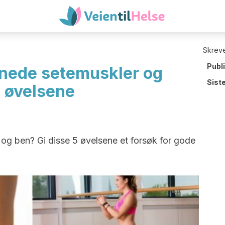
Skreve
Publ
onede setemuskler og
Sist
5 øvelsene
 og ben? Gi disse 5 øvelsene et forsøk for gode