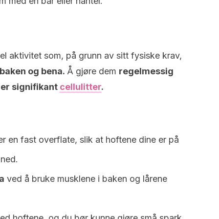
em med en bar eller hantel.
l aktivitet som, på grunn av sitt fysiske krav,
il baken og bena.
Å gjøre dem
regelmessig
er signifikant
cellulitter
.
 en fast overflate, slik at hoftene dine er på
 ned.
a
ved å bruke musklene i baken og lårene
ed hoftene, og du bør kunne gjøre små spark