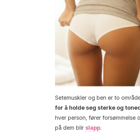
Setemuskler og ben er to områd
for å holde seg sterke og tone
hver person, fører forsømmelse of
på dem blir
slapp
.