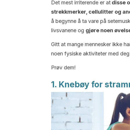
Det mest irriterende er at
disse o
strekkmerker, cellulitter og 
å begynne å ta vare på setemuskl
livsvanene og
gjøre noen øvels
Gitt at mange mennesker ikke har n
noen fysiske aktiviteter med de
Prøv dem!
1. Knebøy for stra