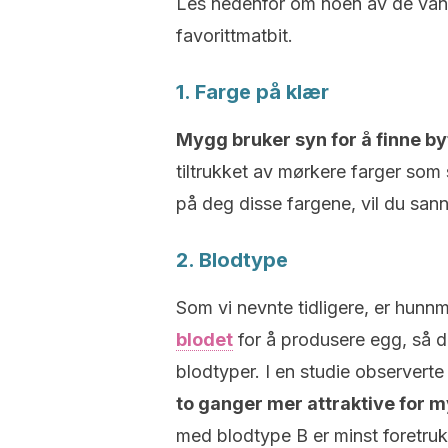
Les nedenfor om noen av de vanl
favorittmatbit.
1. Farge på klær
Mygg bruker syn for å finne b
tiltrukket av mørkere farger som 
på deg disse fargene, vil du san
2. Blodtype
Som vi nevnte tidligere, er hun
blodet
for å produsere egg, så d
blodtyper. I en studie observert
to ganger mer attraktive for 
med blodtype B er minst foretru