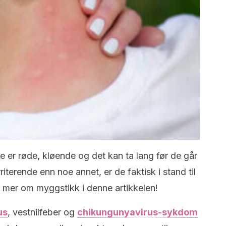
e er røde, kløende og det kan ta lang før de går
iterende enn noe annet, er de faktisk i stand til
 mer om myggstikk i denne artikkelen!
us
, vestnilfeber og
chikungunyavirus-sykdom