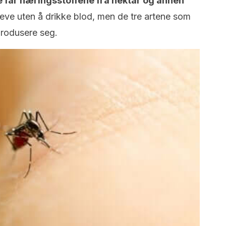
e får næringsstoffene fra nektar og annen
leve uten å drikke blod, men de tre artene som
produsere seg.