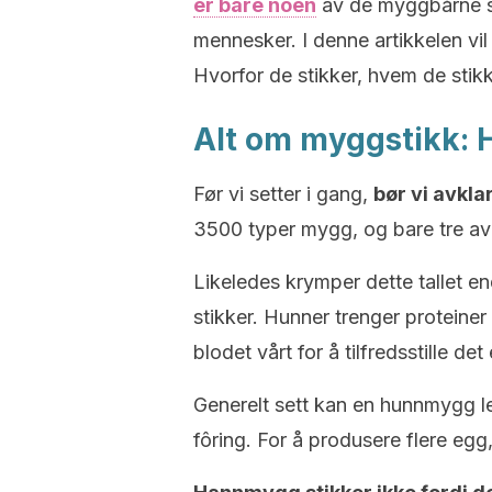
er bare noen
av de myggbårne s
mennesker. I denne artikkelen vi
Hvorfor de stikker, hvem de stik
Alt om myggstikk: 
Før vi setter i gang,
bør vi avkla
3500 typer mygg, og bare tre a
Likeledes krymper dette tallet e
stikker. Hunner trenger proteiner
blodet vårt for å tilfredsstille 
Generelt sett kan en hunnmygg l
fôring. For å produsere flere egg