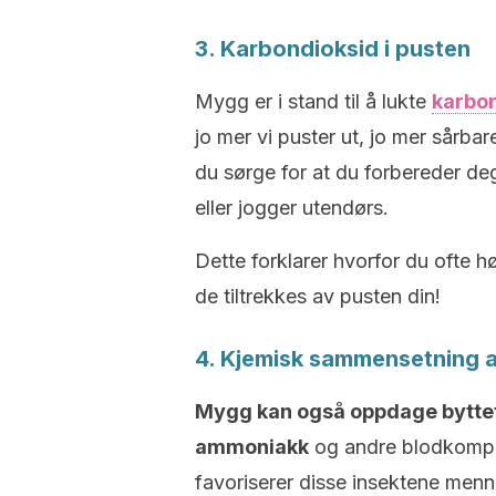
3. Karbondioksid i pusten
Mygg er i stand til å lukte
karbon
jo mer vi puster ut, jo mer sårbar
du sørge for at du forbereder d
eller jogger utendørs.
Dette forklarer hvorfor du ofte h
de tiltrekkes av pusten din!
4. Kjemisk sammensetning 
Mygg kan også oppdage byttet s
ammoniakk
og andre blodkompone
favoriserer disse insektene men