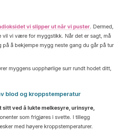
dioksidet vi slipper ut når vi puster
. Dermed,
e vil vi være for myggstikk. Når det er sagt, må
eg på å bekjempe mygg neste gang du går på tur
ører myggens uopphørlige surr rundt hodet ditt,
av blod og kroppstemperatur
itt ved å lukte melkesyre, urinsyre,
nter som frigjøres i svette. I tillegg
nesker med høyere kroppstemperaturer.