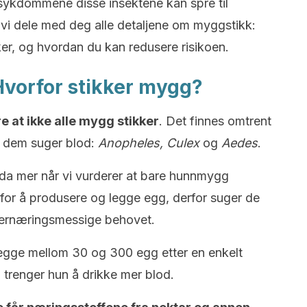
ykdommene disse insektene kan spre til
l vi dele med deg alle detaljene om myggstikk:
ker, og hvordan du kan redusere risikoen.
Hvorfor stikker mygg?
re at ikke alle mygg stikker
. Det finnes omtrent
v dem suger blod:
Anopheles, Culex
og
Aedes
.
nda mer når vi vurderer at bare hunnmygg
 for å produsere og legge egg, derfor suger de
det ernæringsmessige behovet.
egge mellom 30 og 300 egg etter en enkelt
, trenger hun å drikke mer blod.