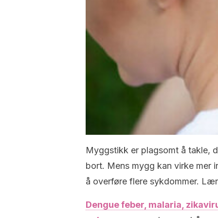
Myggstikk er plagsomt å takle, d
bort. Mens mygg kan virke mer irr
å overføre flere sykdommer. Lær
Dengue feber, malaria, zikavir