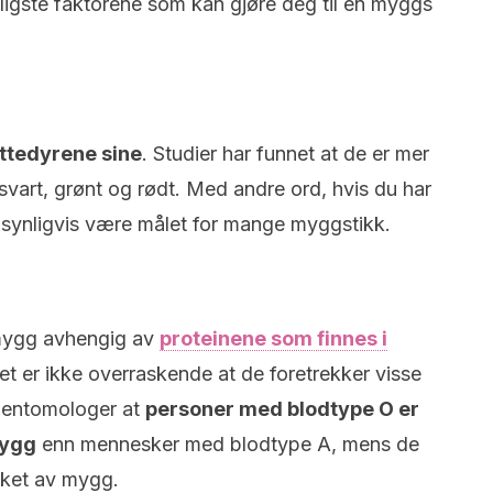
igste faktorene som kan gjøre deg til en myggs
yttedyrene sine
. Studier har funnet at de er mer
svart, grønt og rødt. Med andre ord, hvis du har
nsynligvis være målet for mange myggstikk.
nmygg avhengig av
proteinene som finnes i
et er ikke overraskende at de foretrekker visse
e entomologer at
personer med blodtype O er
mygg
enn mennesker med blodtype A, mens de
kket av mygg.