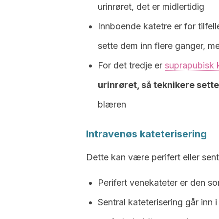
urinrøret, det er midlertidig
Innboende katetre er for tilfe
sette dem inn flere ganger, men
For det tredje er
suprapubisk k
urinrøret, så teknikere sett
blæren
Intravenøs kateterisering
Dette kan være perifert eller sentr
Perifert venekateter er den som
Sentral kateterisering går inn 