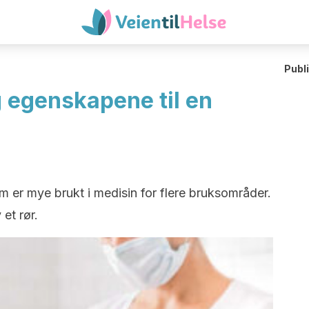
Publ
g egenskapene til en
om er mye brukt i medisin for flere bruksområder.
 et rør.