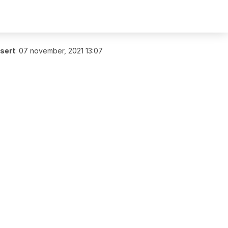
isert
:
07 november, 2021 13:07