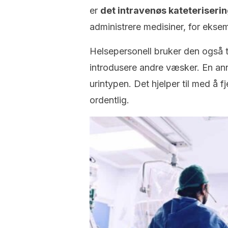
er
det intravenøs kateteriseri
administrere medisiner, for eksem
Helsepersonell bruker den også ti
introdusere andre væsker. En ann
urintypen. Det hjelper til med å 
ordentlig.