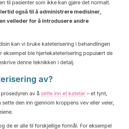
 til pasienter som ikke kan gjøre det normalt.
lertid også til å administrere medisiner,
n veileder for å introdusere andre
isin kan vi bruke kateterisering i behandlingen
or eksempel ble hjertekateterisering populært de
eskrive denne teknikken i detalj.
erisering av?
 prosedyren av å
sette inn et kateter
– et tynt,
n sette den inn gjennom kroppens vev eller veier,
eiene.
 og de er alle til forskjellige formål. For eksempel