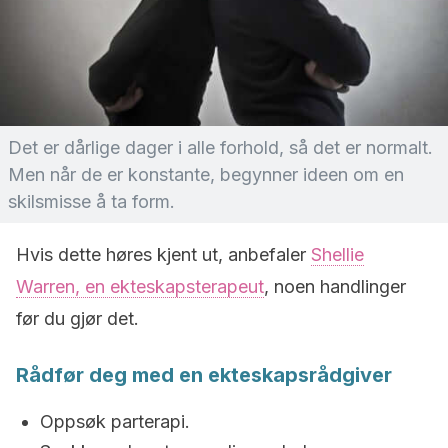
Det er dårlige dager i alle forhold, så det er normalt.
Men når de er konstante, begynner ideen om en
skilsmisse å ta form.
Hvis dette høres kjent ut, anbefaler
Shellie
Warren, en ekteskapsterapeut
, noen handlinger
før du gjør det.
Rådfør deg med en ekteskapsrådgiver
Oppsøk parterapi.