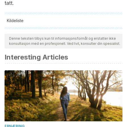
tatt.
Kildeliste
Alle siterte kilder ble grundig gjennomgått av teamet vårt for å
sikre deres kvalitet, pålitelighet, aktualitet og validitet.
Denne teksten tilbys kun til informasjonsformål og erstatter ikke
konsultasjon med en profesjonell. Ved tvil, konsulter din spesialist.
Bibliografien i denne artikkelen ble betraktet som pålitelig og
av akademisk eller vitenskapelig nøyaktighet.
Interesting Articles
Pinto, Bismarck
. (2002). Psicología del amor.
https://www.researchgate.net/publication/256791293_Psicolo
John Gottman
. Clinical Handbook of Couple Therapy.
Gottm
ERNÆRING