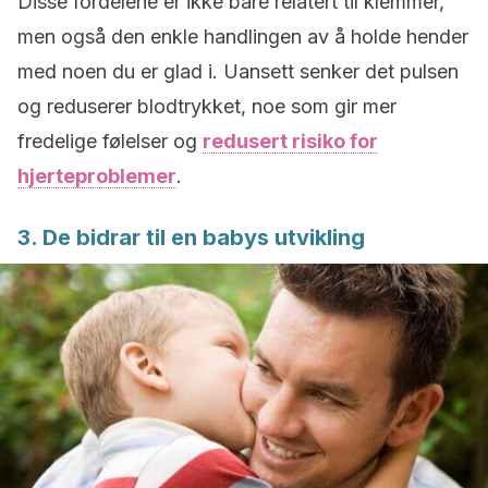
Disse fordelene er ikke bare relatert til klemmer,
men også den enkle handlingen av å holde hender
med noen du er glad i. Uansett senker det pulsen
og reduserer blodtrykket, noe som gir mer
fredelige følelser og
redusert risiko for
hjerteproblemer
.
3. De bidrar til en babys utvikling